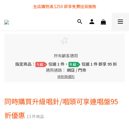
全店購物滿 $250 即享免費送貨服務
全店購物滿 $250 即享免費送貨服務
『銀行轉帳』付款方式 可享額外 3% 折扣回贈
全店購物滿 $250 即享免費送貨服務
所有顧客適用
指定商品：
任選 1 件，
任選 1 件 即享 95 折
A 組
B 組
適用通路：
網店
/
門市
條款與細則
同時購買升級唱針/唱頭可享連唱盤95
折優惠
13 件商品