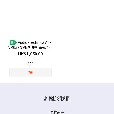
Audio-Technica AT-
B
VM95EN VM型雙動磁式立體
聲唱頭
HK$1,050.00
🎵關於我們
品牌故事