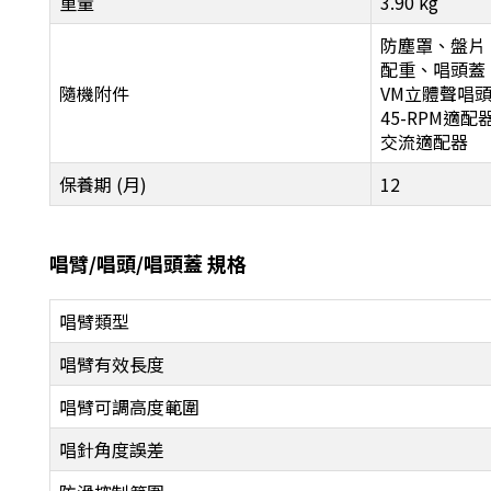
重量
3.90 kg
防塵罩、盤片
配重、唱頭蓋 (
隨機附件
VM立體聲唱頭(
45-RPM適配
交流適配器
保養期 (月)
12
唱臂/唱頭/唱頭蓋 規格
唱臂類型
唱臂有效長度
唱臂可調高度範圍
唱針角度誤差