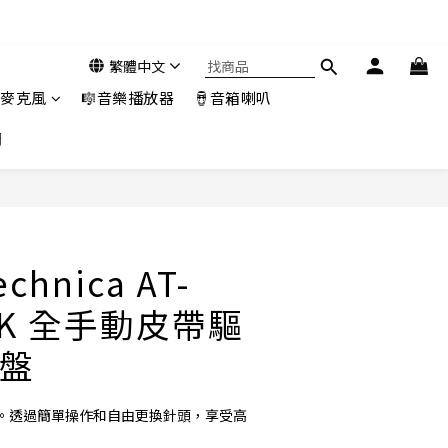
繁體中文
️麥克風
🎼音樂播放器
🪘音箱喇叭
們
立即購買
echnica AT-
BK 全手動皮帶驅
盤
。透過簡單操作和自由更換針頭，享受高