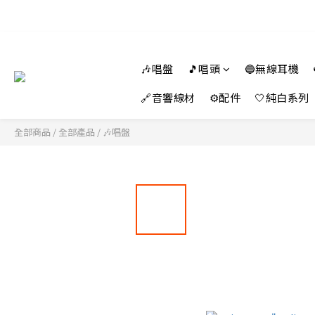
🎶唱盤
🎵唱頭
🔵無線耳機
🔗音響線材
⚙️配件
🤍純白系列
全部商品
/
全部產品
/
🎶唱盤