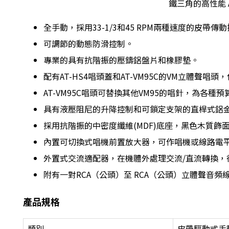
鐵三角的高性能 A
全手動，採用33-1/3和45 RPM兩種速度的皮帶傳
可調節的動態防滑控制。
專業的具有抗階振的壓鑄鋁盤片和橡膠墊。
配有AT-HS4唱頭蓋和AT-VM95C的VM立體聲唱頭，
AT-VM95C唱頭可替換其他VM95的唱針，為各種
具有液壓阻尼的升降控制和可鎖定支架的直桿式鋁
採用抗階振的中密度纖維(MDF)底座，黑色木質飾
內置可切換式唱機前置放大器，可作唱機或線路電
外置式交流適配器，在機體外處理交流/直流轉換，
附有一對RCA（公頭）至 RCA（公頭）立體聲音頻
產品規格
類別
皮帶驅動式手