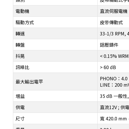
電動機
直流伺服電機
驅動方式
皮带傳動式
轉速
33-1/3 RPM, 
轉盤
鋁壓鑄件
抖晃
< 0.15% WRM
訊噪比
> 60 dB
PHONO：4.0 
最大輸出電平
LINE：200 m
增益
35 dB 一般性,
供電
直流12V ; 供電
尺寸
寬 420.0 mm