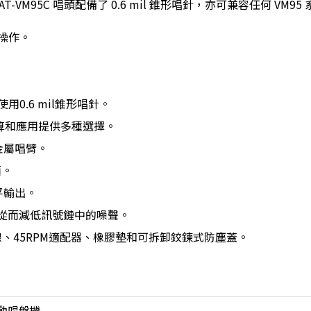
T-VM95C 唱頭配備了 0.6 mil 錐形唱針，亦可兼容任何 VM9
動操作。
使用0.6 mil錐形唱針。
預算和應用提供多種選擇。
金屬唱臂。
面。
平輸出。
從而減低訊號鏈中的噪聲。
線、45RPM適配器、橡膠墊和可拆卸鉸鍊式防塵蓋。
動唱盤機