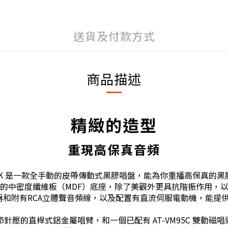
送貨及付款方式
商品描述
精緻的造型
重現高保真音頻
30BK 是一款全手動的皮帶傳動式黑膠唱盤，能為你重播高保真的
的中密度纖維板（MDF）底座，除了美觀外更具抗階振作用，
有RCA立體聲音頻線，以及配置有直流伺服電動機，能提供 33-1
壓的直桿式鋁金屬唱臂，和一個已配有 AT-VM95C 雙動磁唱頭的