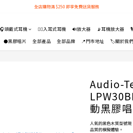
全店購物滿 $250 即享免費送貨服務
全店購物滿 $250 即享免費送貨服務
『銀行轉帳』付款方式 可享額外 3% 折扣回贈
🎧頭戴式耳機
👂🏻入耳式耳機
🔊放大器
📡耳機放大器

全店購物滿 $250 即享免費送貨服務
⚫黑膠唱片
全部產品
全部品牌
📍門市地址
🏷️關於我
Audio-T
LPW30
動黑膠唱
人氣的黑色木質型號現
品質的模擬體驗。