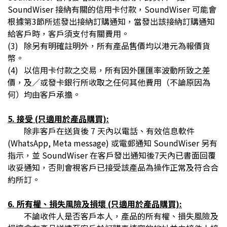
SoundWiser 接納有關的信用卡付款，SoundWiser 可能會
根據第3節所述發出接納訂購通知，當發出該接納訂購通知
給客戶時，客戶須支付有關費用。
(3)
除另有明確註明外，所有產品售價均以港元為報價貨
幣。
(4)
以信用卡付款之交易，所有因外匯匯率波動所致之差
價，及／或發卡銀行所收取之任何其他費用（不論原因為
何）均由客戶承擔。
5. 接受 (只適用於產品購買):
除非客戶在送貨後 7 天內以電話、有效信息軟件
(WhatsApp, Meta message) 或電郵通知 SoundWiser 另有
指示，並 SoundWiser 在客戶發出通知後7天內已書面回覆
收妥通知，否則會視客戶已接受該產品為操作正常及符合合
約所訂。
6. 所有權、損失風險及損壞 (只適用於產品購買):
不論收件人是否客戶本人，產品的所有權、損失風險及