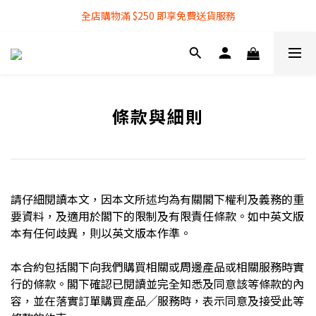
全店購物滿 $250 即享免費送貨服務
全店購物滿 $250 即享免費送貨服務
『銀行轉帳』付款方式 可享額外 3% 折扣回贈
全店購物滿 $250 即享免費送貨服務
條款與細則
請仔細閱讀本文，因本文所述均為有關閣下權利及義務的重
要資料，及適用於閣下的限制及有限責任條款。如中英文版
本有任何歧異，則以英文版本作準。
本合約包括閣下向我們購買相關或周邊產品或相關服務時實
行的條款。閣下確認已閱讀並完全知悉及同意該等條款的內
容，並在落實訂單購買產品╱服務時，表示同意及接受此等