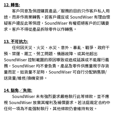
12. 轉售:
客戶同意及保證購買產品╱服務的目的只作客戶私人用
途，而非作商業轉售。若客戶違反或 SoundWiser 有理由懷
疑客戶違反此等保證，SoundWiser 有權拒絕客戶的訂購要
求。客戶不得從產品拆除零件以作轉售。
13. 不可抗力:
任何因天災、火災、水災、意外、暴亂、戰爭、政府干
預、禁運、罷工、勞工問題、儀器故障、或其他超出
SoundWiser 控制範圍的原因導致或造成延誤或不能履行義
務，SoundWiser 均不會負責。產品及零件供應量視乎存貨
量而定，如貨量不足時，SoundWiser 可自行分配銷售額/
送貨量/維修/換機安排。
14. 豁免╱失效:
SoundWiser 未有強烈要求嚴格執行此等條款，並不應
視 SoundWiser 放棄其權利及補償要求。若法庭裁定合約中
任何一項為不能强制執行，其他條款仍會維持有效。