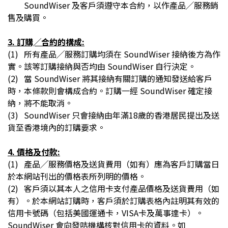
SoundWiser 及客戶須遵守本合約，以作產品╱服務銷
售及購買。
3. 訂購╱合約的構成:
(1)
所有產品╱服務訂購均須在 SoundWiser 接納後方為作
實。該等訂購接納與否均由 SoundWiser 自行決定。
(2)
當 SoundWiser 將其接納有關訂購的通知發送給客戶
時，本條款則會構成合約。訂購一經 SoundWiser 確定接
納，將不能取消。
(3)
SoundWiser 只會接納由年滿18歲的香港居民提出及送
貨至香港境內的訂購要求。
4. 價格及付款:
(1)
產品╱服務價格及送貨費用（如有）應為客戶訂購當日
於本網站刊出的價格表所列明的價格。
(2)
客戶須以其本人之信用卡支付產品價格及送貨費用（如
有）。於本網站訂購時，客戶須於訂購表格內註明其有效的
信用卡號碼（包括美國運通卡，VISA卡及萬事達卡）。
SoundWiser 會向發咭機構核對信用卡的資料。如