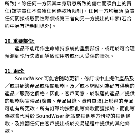
所致)。除任何一方因其本身疏忽所致的傷亡而須負上的責
任(該等責任不會獲任何條款所限制)，任何一方均無須 負責
任何間接或懲罰性賠償或第三者向另一方提出的申索(若合
約中另有指明則除外)。
10. 重要部份:
產品不能用作生命維持系統的重要部份，或用於可合理
預測到執行失敗而導致使用者或他人受傷的情况。
11. 更改:
SoundWiser 可能會隨時更新、修訂或中止提供產品及
╱或其周邊產品或相關服務，及╱或本網站列為尚有供應的
產品╱服務之價格。因此，客戶同意，於裝運的產品╱提供
的服務與宣傳品(廣告、產品目錄、資料單張)上形容的產品
可能有所更改。所有訂單均按照此等條款而獲接納，而此等
條款會代替於 SoundWiser 網站或其他地方刊登的其他條
款，及推翻任何由客戶提出或於交易過程中提供的其他條
款。