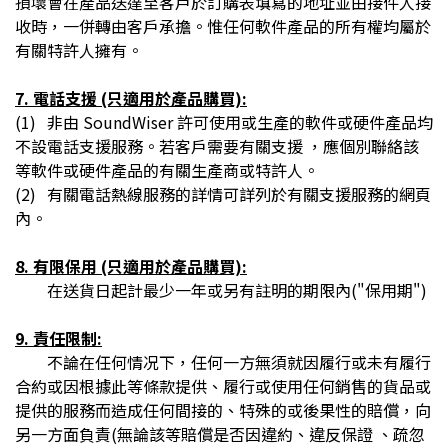
損壞會在產品送達至客戶於訂購表填寫的地址並由接件人接
收時，一併轉由客戶承擔。惟任何軟件產品的所有權均屬於
有關特許人擁有。
7. 電話支援 (只適用於產品購買):
(1)
非由 SoundWiser 許可使用或生產的軟件或硬件產品均
不設電話支援服務。若客戶需要有關支援 ，應個別聯絡該
等軟件或硬件產品的有關生產商或特許人。
(2)
有關電話熱線服務的詳情可詳列於有關支援服務的網頁
內。
8. 有限保用 (只適用於產品購買):
在送貨日起計最少一年或另有註明的期限內("保用期")
9. 責任限制:
不論在任何情况下，任何一方無須就因履行或未有履行
合約或因根據此等條款提供、履行或使用任何銷售的貨品或
提供的服務而造成任何間接的、特殊的或後果性的賠償，向
另一方面負責(無論該等賠償是否因違約、違反保證 、疏忽