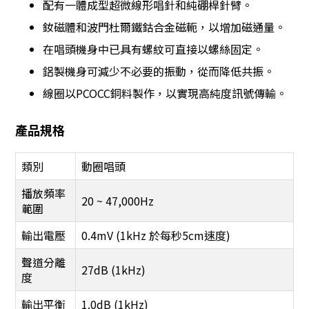
配有一體成型超微線形唱針和純硼桿針臂。
釹磁體和波門杜爾鐵鈷合金磁軛，以增加磁通量。
在唱頭機身中已具有螺紋可直接以螺絲固定。
鋁製機身可減少不必要的振動，從而降低共振。
線圈以PCOCC銅料製作，以實現高純度訊號傳輸。
產品規格
類別
動圈唱頭
播放頻率
20 ~ 47,000Hz
範圍
輸出電壓
0.4mV (1kHz 於每秒5cm速度)
聲道分離
27dB (1kHz)
度
輸出平衡
1.0dB (1kHz)