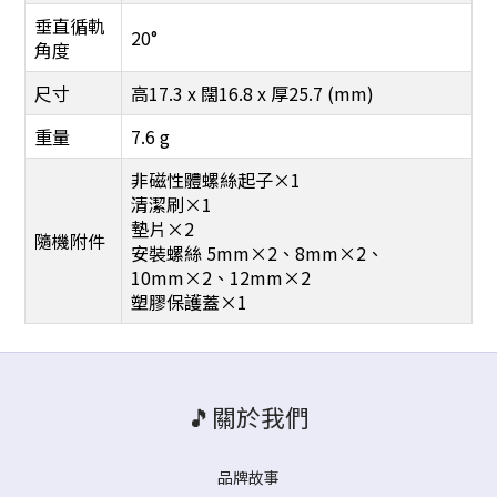
垂直循軌
20°
角度
尺寸
高17.3 x 闊16.8 x 厚25.7 (mm)
重量
7.6 g
非磁性體螺絲起子×1
清潔刷×1
墊片×2
隨機附件
安裝螺絲 5mm×2、8mm×2、
10mm×2、12mm×2
塑膠保護蓋×1
🎵關於我們
品牌故事