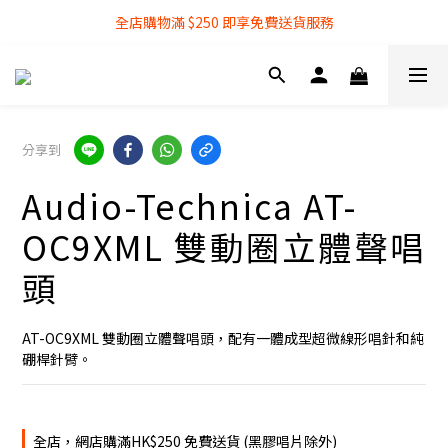
全店購物滿 $250 即享免費送貨服務
全店購物滿 $250 即享免費送貨服務
『銀行轉帳』付款方式 可享額外 3% 折扣回贈
全店購物滿 $250 即享免費送貨服務
分享到
Audio-Technica AT-
OC9XML 雙動圈立體聲唱
頭
AT-OC9XML 雙動圈立體聲唱頭，配有一體成型超微線形唱針和純
硼桿針臂。
全店，網店購滿HK$250 免費送貨 (黑膠唱片除外)