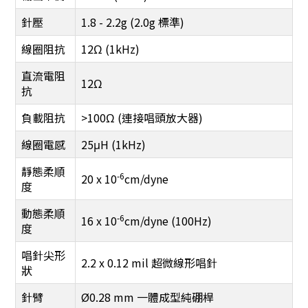
針壓
1.8 - 2.2g (2.0g 標準)
線圈阻抗
12Ω (1kHz)
直流電阻
12Ω
抗
負載阻抗
>100Ω (連接唱頭放大器)
線圈電感
25μH (1kHz)
靜態柔順
-6
20 x 10
cm/dyne
度
動態柔順
-6
16 x 10
cm/dyne (100Hz)
度
唱針尖形
2.2 x 0.12 mil 超微線形唱針
狀
針臂
Ø0.28 mm 一體成型純硼桿