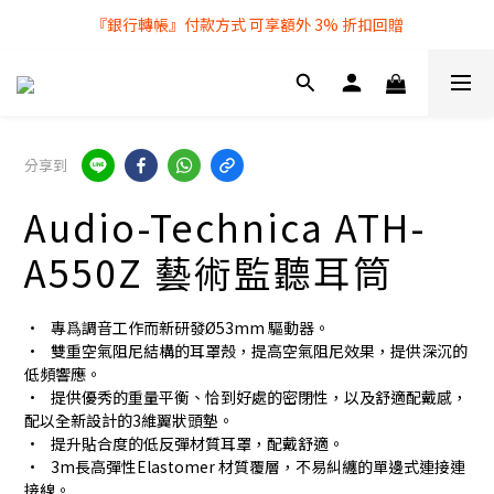
『銀行轉帳』付款方式 可享額外 3% 折扣回贈
全店購物滿 $250 即享免費送貨服務
全店購物滿 $250 即享免費送貨服務
分享到
Audio-Technica ATH-
A550Z 藝術監聽耳筒
•	專爲調音工作而新研發Ø53mm 驅動器。
•	雙重空氣阻尼結構的耳罩殼，提高空氣阻尼效果，提供深沉的
低頻響應。
•	提供優秀的重量平衡、恰到好處的密閉性，以及舒適配戴感，
配以全新設計的3維翼狀頭墊。
•	提升貼合度的低反彈材質耳罩，配戴舒適。
•	3m長高彈性Elastomer 材質覆層，不易糾纏的單邊式連接連
接線。