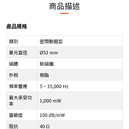
商品描述
産品規格
類別
密閉動圈型
單元直徑
Ø53 mm
磁體
釹磁鐵
外殼
樹脂
頻率響應
5 ~ 35,000 Hz
最大承受功
1,000 mW
率
靈敏度
100 dB/mW
阻抗
40 Ω