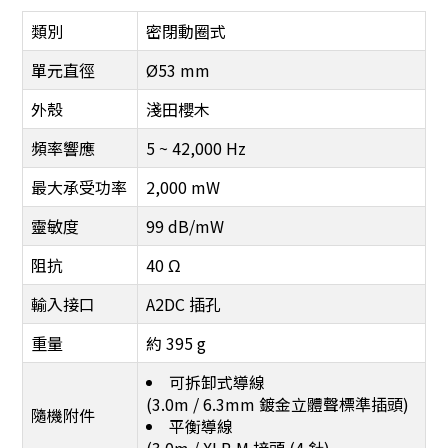
類別
密閉動圈式
單元直徑
Ø53 mm
外殼
淺田櫻木
頻率響應
5 ~ 42,000 Hz
最大承受功率
2,000 mW
靈敏度
99 dB/mW
阻抗
40 Ω
輸入接口
A2DC 插孔
重量
約 395 g
可拆卸式導線
(3.0m / 6.3mm 鍍金立體聲標準插頭)
隨機附件
平衡導線