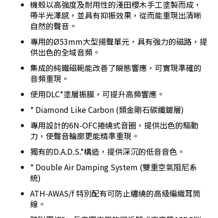
機殼以高強度及耐用性的淺田櫻木手工塗製而成，
帶半光澤感，並具有抑振效果，從而能重現出清晰
自然的聲音。
專用的Ø53mm大型揚聲單元，具有強力的磁路，提
供出色的全域音頻。
集成的純鐵磁軛能改善了瞬態響應，可實現準確的
音頻重現。
使用DLC*塗層振膜，可提升高頻響應。
* Diamond Like Carbon (類金剛石碳纖鍍層)
專用設計的6N-OFC捲繞式音圈，提供出色的驅動
力，使聲音輪廓更能精準重現。
獨有的D.A.D.S.*構造，提供深沉的低音音色。
* Double Air Damping System (雙重空氣阻尼系
統)
ATH-AWAS/f 特別配有可防止纏繞的高級編織耳筒
線。