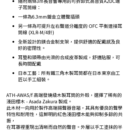
隨附兩條3m長音響專用的可拆卸式高音質A2DC端
子耳筒線：
一條為6.3mm鍍金立體聲插頭
另一條為可提升左右聲道分離度的 OFC 平衡連接耳
筒線 (XLR-M/4針)
全新設計的鎂合金制支架，提供舒適的配戴感及良
好的密閉性。
耳墊和頭帶由光滑的合成皮革製成，舒適貼服，可
長時間配戴
日本工藝：所有鐵三角木製耳筒都在日本東京由工
匠以手工組裝。
ATH-AWAS/f 高端發燒級木製耳筒的外殼，選擇了稀有的
淺田櫻木 - Asada Zakura 製成。
此木材一向用於製作高端揚聲器音箱，其具有優良的聲學
特性和耐用性，這鮮明的紅色淺田櫻木能夠抑制多餘的共
振，
在耳罩裡重現出清晰而自然的聲音。外層以手工塗抹的半