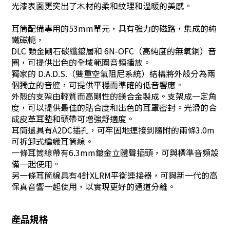
光漆表面更突出了木材的柔和紋理和溫暖的美感。
耳筒配備專用的53mm單元，具有強力的磁路，集成的純
鐵磁軛，
DLC 類金剛石碳纖鍍層和 6N-OFC（高純度的無氧銅）音
圈，可提供出色的全域範圍音頻播放。
獨家的 D.A.D.S.（雙重空氣阻尼系統）結構將外殼分為兩
個獨立的音腔，可提供平穩而準確的低音響應。
外殼的支架由輕質而高剛性的鎂合金製成。支架成一定角
度，可以提供最佳的貼合度和出色的耳罩密封。光滑的合
成皮革耳墊和頭帶可增強舒適度。
耳筒還具有A2DC插孔，可牢固地連接到隨附的兩條3.0m
可拆卸式編織耳筒線。
一條耳筒線帶有6.3mm鍍金立體聲插頭，可與標準音頻設
備一起使用。
另一條耳筒線具有4針XLRM平衡連接器，可與新一代的高
保真音響一起使用，以實現更好的通道分離。
産品規格