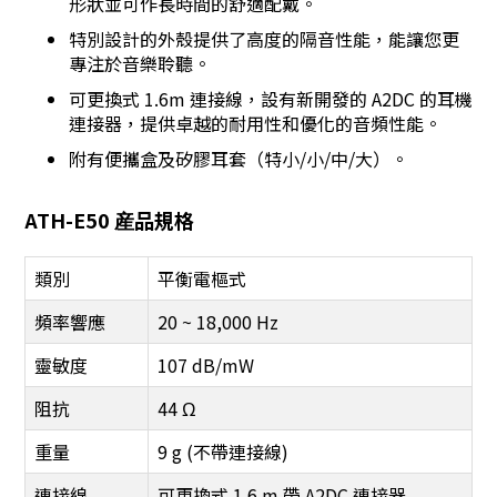
形狀並可作長時間的舒適配戴。
特別設計的外殼提供了高度的隔音性能，能讓您更
專注於音樂聆聽。
可更換式 1.6m 連接線，設有新開發的 A2DC 的耳機
連接器，提供卓越的耐用性和優化的音頻性能。
附有便攜盒及矽膠耳套（特小/小/中/大）。
ATH-E50
産品規格
類別
平衡電樞式
頻率響應
20 ~ 18,000 Hz
靈敏度
107 dB/mW
阻抗
44 Ω
重量
9 g (不帶連接線)
連接線
可更換式 1.6 m 帶 A2DC 連接器