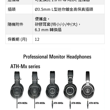
插頭
Ø3.5mm L型迷你鍍金高保真插頭
便攜盒，
隨機附件
矽膠耳套(特小/小/中/大)，
6.3 mm 轉換插
保養期 (月)
12