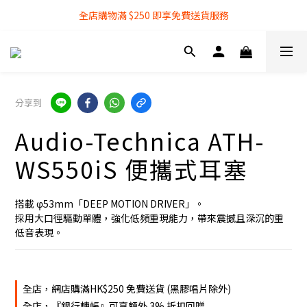
全店購物滿 $250 即享免費送貨服務
全店購物滿 $250 即享免費送貨服務
『銀行轉帳』付款方式 可享額外 3% 折扣回贈
全店購物滿 $250 即享免費送貨服務
分享到
Audio-Technica ATH-
WS550iS 便攜式耳塞
搭載 φ53mm「DEEP MOTION DRIVER」。
採用大口徑驅動單體，強化低頻重現能力，帶來震撼且深沉的重
低音表現。
全店，網店購滿HK$250 免費送貨 (黑膠唱片除外)
全店，『銀行轉帳』可享額外 3% 折扣回贈