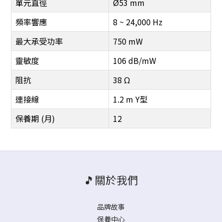
單元直徑
Ø53 mm
頻率響應
8 ~ 24,000 Hz
最大承受功率
750 mW
靈敏度
106 dB/mW
阻抗
38 Ω
連接線
1.2 m Y型
保養期 (月)
12
🎵關於我們
品牌故事
保養中心