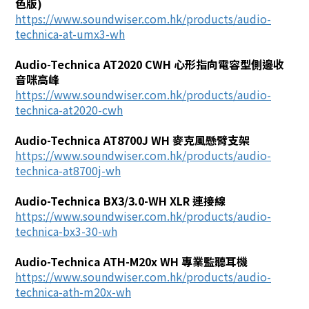
色版)
https://www.soundwiser.com.hk/products/audio-
technica-at-umx3-wh
Audio-Technica AT2020 CWH 心形指向電容型側邊收
音咪高峰
https://www.soundwiser.com.hk/products/audio-
technica-at2020-cwh
Audio-Technica AT8700J WH 麥克風懸臂支架
https://www.soundwiser.com.hk/products/audio-
technica-at8700j-wh
Audio-Technica BX3/3.0-WH XLR 連接線
https://www.soundwiser.com.hk/products/audio-
technica-bx3-30-wh
Audio-Technica ATH-M20x WH 專業監聽耳機
https://www.soundwiser.com.hk/products/audio-
technica-ath-m20x-wh