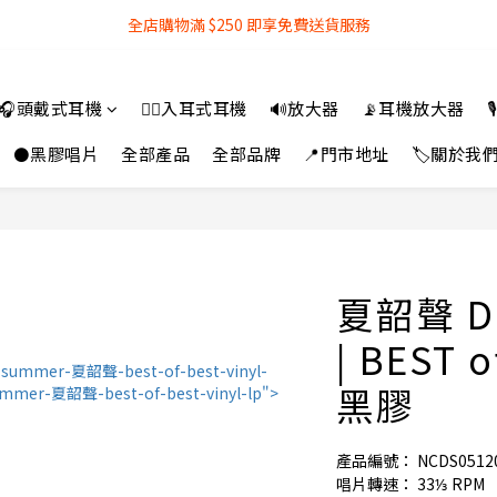
全店購物滿 $250 即享免費送貨服務
全店購物滿 $250 即享免費送貨服務
『銀行轉帳』付款方式 可享額外 3% 折扣回贈
🎧頭戴式耳機
👂🏻入耳式耳機
🔊放大器
📡耳機放大器

全店購物滿 $250 即享免費送貨服務
⚫黑膠唱片
全部產品
全部品牌
📍門市地址
🏷️關於我
夏韶聲 D
| BEST 
黑膠
產品編號： NCDS0512
唱片轉速： 33⅓ RPM