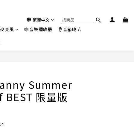
繁體中文
️麥克風
🎼音樂播放器
🪘音箱喇叭
們
立即購買
anny Summer
of BEST 限量版
04