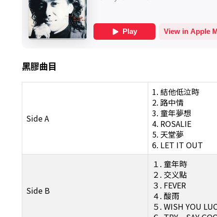
黑膠曲目
1. 結他低泣時
2. 路中情
3. 童年夢想
Side A
4. ROSALIE
5. 天堂夢
6. LET IT OUT
１. 童年時
２. 交义點
３. FEVER
Side B
４. 酸雨
５. WISH YOU LUC