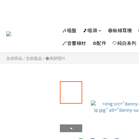
🎶唱盤
🎵唱頭
🔵無線耳機
🔗音響線材
⚙️配件
🤍純白系列
全部商品
/
全部產品
/
⚫黑膠唱片