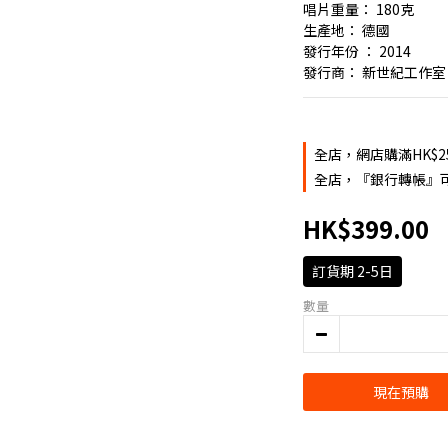
唱片重量： 180克
生產地： 德國
發行年份 ： 2014
發行商： 新世紀工作室
全店，網店購滿HK$2
全店，『銀行轉帳』可
HK$399.00
訂貨期 2-5日
數量
現在預購