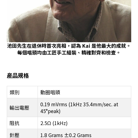
池田先生在退休時首次亮相，認為 Kai 是他最大的成就。
每個唱頭均由工匠手工組裝、精確對齊和檢查。
産品規格
類別
動圈唱頭
0.19 mVrms (1kHz 35.4mm/sec. at
輸出電壓
45°peak)
阻抗
2.5Ω (1kHz)
針壓
1.8 Grams ±0.2 Grams