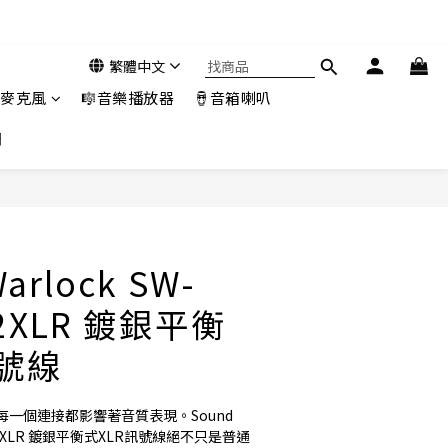
繁體中文
️麥克風
🎼音樂播放器
🪘音箱喇叭
們
立即購買
arlock SW-
22XLR 鍍銀平衡
訊號線
一個連接都影響著音質表現。Sound 
2022XLR 鍍銀平衡式XLR訊號線絕不只是普通