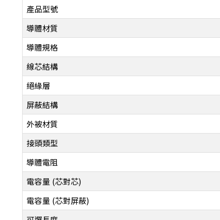
產品型號
導體材質
導體規格
線芯結構
絕緣層
屏蔽結構
外被材質
接頭類型
導體電阻
電容量 (芯對芯)
電容量 (芯對屏蔽)
可選長度