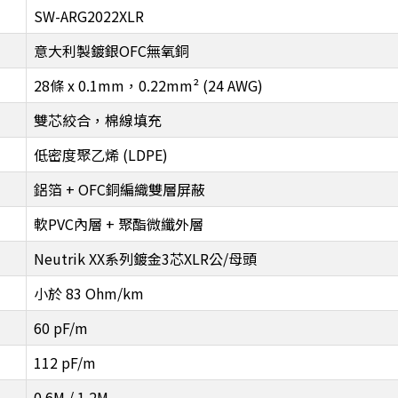
SW-ARG2022XLR
意大利製鍍銀OFC無氧銅
28條 x 0.1mm，0.22mm² (24 AWG)
雙芯絞合，棉線填充
低密度聚乙烯 (LDPE)
鋁箔 + OFC銅編織雙層屏蔽
軟PVC內層 + 聚酯微纖外層
Neutrik XX系列鍍金3芯XLR公/母頭
小於 83 Ohm/km
60 pF/m
112 pF/m
0.6M / 1.2M