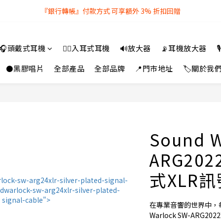
『銀行轉帳』付款方式 可享額外 3% 折扣回贈
全店購物滿 $250 即享免費送貨服務
全店購物滿 $250 即享免費送貨服務
🎧頭戴式耳機
👂🏻入耳式耳機
🔊放大器
📡耳機放大器

⚫黑膠唱片
全部產品
全部品牌
📍門市地址
🏷️關於我
Sound W
ARG20
式XLR
在專業音響的世界中，每
Warlock SW-ARG