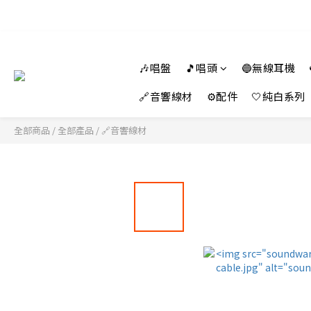
🎶唱盤
🎵唱頭
🔵無線耳機
🔗音響線材
⚙️配件
🤍純白系列
全部商品
/
全部產品
/
🔗音響線材