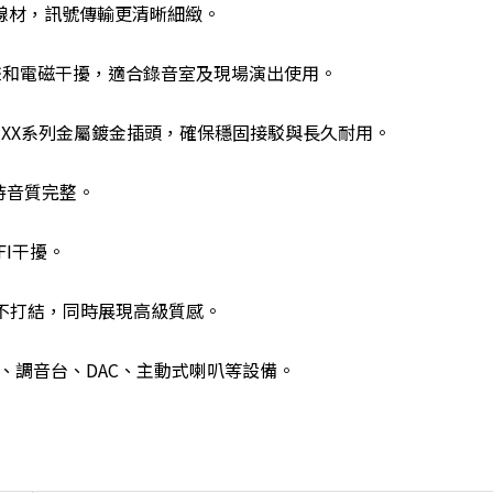
銅線材，訊號傳輸更清晰細緻。
噪聲和電磁干擾，適合錄音室及現場演出使用。
rik XX系列金屬鍍金插頭，確保穩固接駁與長久耐用。
保持音質完整。
FI干擾。
不打結，同時展現高級質感。
、調音台、DAC、主動式喇叭等設備。