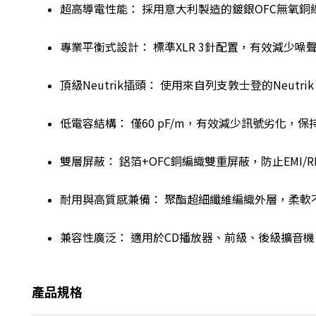
超高導電性能： 採用意大利製造的鍍銀OFC無氧
專業平衡式設計： 標準XLR 3針配置，有效減少
頂級Neutrik插頭： 使用來自列支敦士登的Neut
低電容結構： 僅60 pF/m，有效減少訊號劣化，
雙層屏蔽： 鋁箔+OFC銅編織雙重屏蔽，防止EMI/R
耐用與高質感兼備： 聚酯超細纖維編織外層，柔軟
兼容性廣泛： 適用於CD播放器、前級、後級擴音機
產品規格