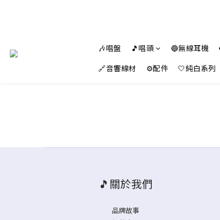
🎶唱盤
🎵唱頭
🔵無線耳機
🔗音響線材
⚙️配件
🤍純白系列
🎵關於我們
品牌故事