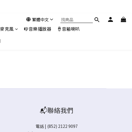
繁體中文
️麥克風
🎼音樂播放器
🪘音箱喇叭
們
📬聯絡我們
電話 | (852) 2122 9097