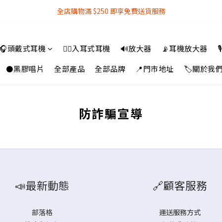
全店購物滿 $250 即享免費送貨服務
全店購物滿 $250 即享免費送貨服務
『銀行轉帳』付款方式 可享額外 3% 折扣回贈
🎧頭戴式耳機
👂🏻入耳式耳機
🔊放大器
📡耳機放大器

全店購物滿 $250 即享免費送貨服務
⚫黑膠唱片
全部產品
全部品牌
📍門市地址
🏷️關於我
防詐騙宣導
📣最新動態
🔗顧客服務
部落格
運送服務方式