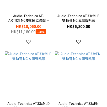
唱
頭
Audio-Technica AT-
Audio-Technica AT33xMLB
唱
ART9XI MC雙動圈立體聲唱
雙動圈 MC 立體聲唱頭
頭
頭
HK$10,060.00
HK$6,800.00
(12)
HK$11,180.00
-10%
Audio-Technica AT33xMLD
Audio-Technica AT33xEN