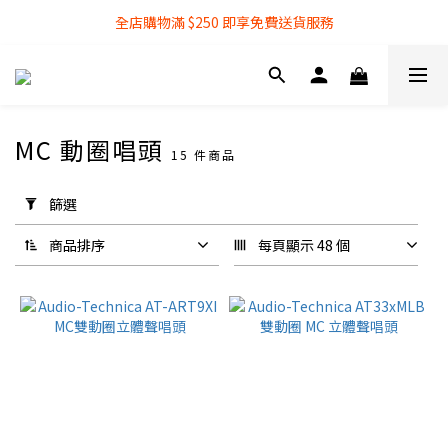
全店購物滿 $250 即享免費送貨服務
全店購物滿 $250 即享免費送貨服務
『銀行轉帳』付款方式 可享額外 3% 折扣回贈
全店購物滿 $250 即享免費送貨服務
MC 動圈唱頭
15 件商品
套
用
篩選
篩
選
商品排序
每頁顯示 48 個
(0/20)
唱
盤
唱
盤
(1)