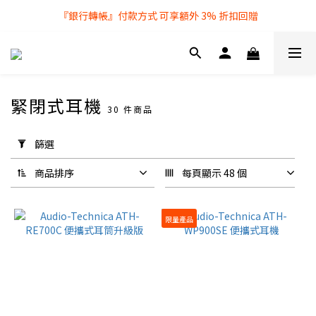
『銀行轉帳』付款方式 可享額外 3% 折扣回贈
全店購物滿 $250 即享免費送貨服務
全店購物滿 $250 即享免費送貨服務
緊閉式耳機
30 件商品
套
用
篩選
篩
選
商品排序
每頁顯示 48 個
(0/20)
無
限量產品
線
耳
機
無
線