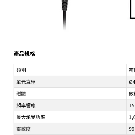
產品規格
類別
密
單元直徑
Ø
磁體
釹
頻率響應
15
最大承受功率
1,
靈敏度
99