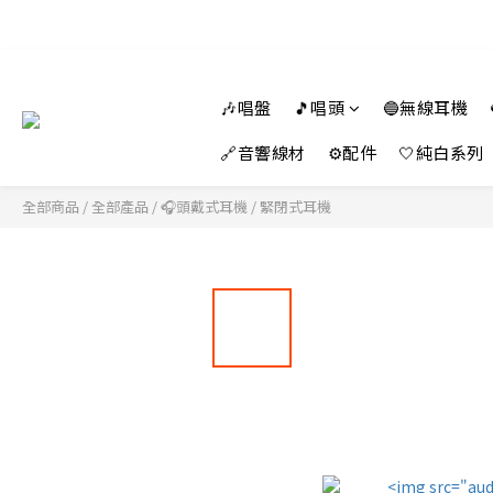
🎶唱盤
🎵唱頭
🔵無線耳機
🔗音響線材
⚙️配件
🤍純白系列
全部商品
/
全部產品
/
🎧頭戴式耳機
/
緊閉式耳機