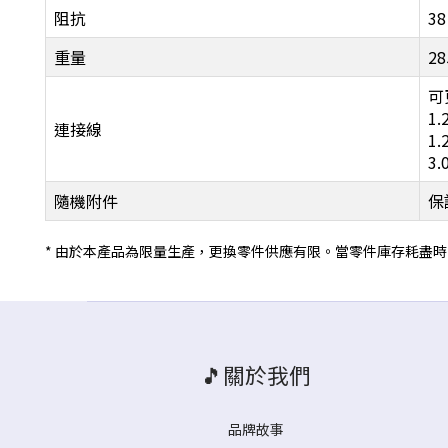
阻抗
38
重量
2
可
1.
連接線
1
3
隨機附件
保
* 由於本產品為限量生產，更換零件供應有限。當零件庫存耗盡
🎵關於我們
品牌故事