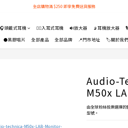
全店購物滿 $250 即享免費送貨服務
全店購物滿 $250 即享免費送貨服務
『銀行轉帳』付款方式 可享額外 3% 折扣回贈
🎧頭戴式耳機
👂🏻入耳式耳機
🔊放大器
📡耳機放大器

全店購物滿 $250 即享免費送貨服務
⚫黑膠唱片
全部產品
全部品牌
📍門市地址
🏷️關於我
Audio-T
M50x 
由全球粉絲投票選擇的監聽
型號。