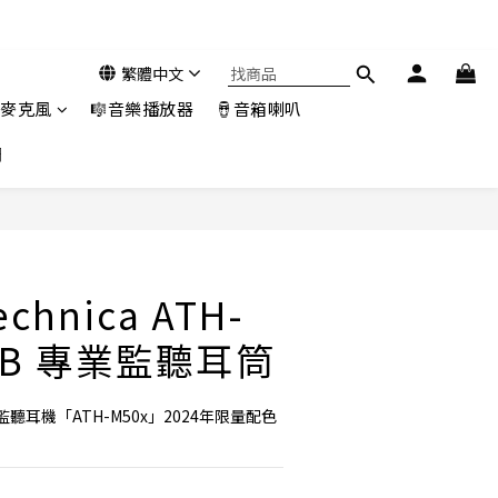
繁體中文
️麥克風
🎼音樂播放器
🪘音箱喇叭
們
echnica ATH-
LAB 專業監聽耳筒
耳機「ATH-M50x」2024年限量配色