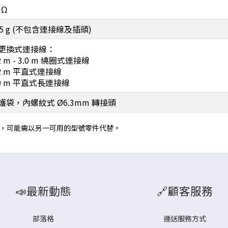
 Ω
85 g (不包含連接線及插頭)
更換式連接線：
2 m - 3.0 m 繞圈式連接線
.2 m 平直式連接線
.0 m 平直式長連接線
護袋，內螺紋式 Ø6.3mm 轉接頭
時，可能需以另一可用的型號零件代替。
📣最新動態
🔗顧客服務
部落格
運送服務方式