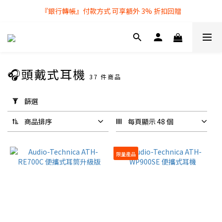
『銀行轉帳』付款方式 可享額外 3% 折扣回贈
全店購物滿 $250 即享免費送貨服務
全店購物滿 $250 即享免費送貨服務
🎧頭戴式耳機
37 件商品
套
用
篩選
篩
選
商品排序
每頁顯示 48 個
(0/20)
無
限量產品
線
耳
機
無
線