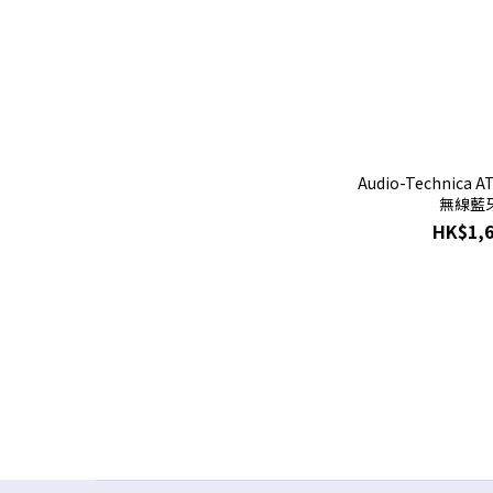
Audio-Technica 
無線藍
HK$1,6