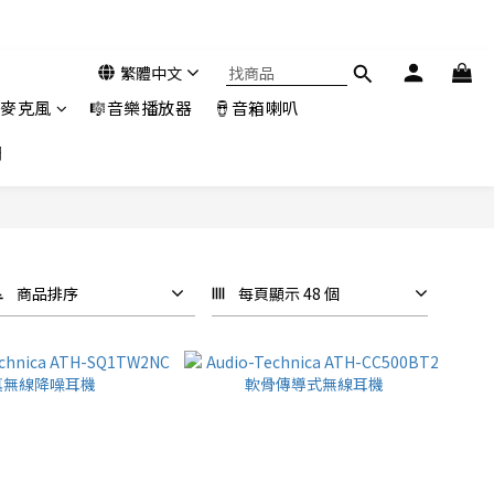
繁體中文
️麥克風
🎼音樂播放器
🪘音箱喇叭
們
商品排序
每頁顯示 48 個