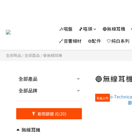
🎶唱盤
🎵唱頭
🔵無線耳機
🔗音響線材
⚙️配件
🤍純白系列
全部商品
/
全部產品
/
🔵無線耳機
🔵無線耳
全部產品
全部品牌
新品上市
套用篩選
(0/20)
無線耳機