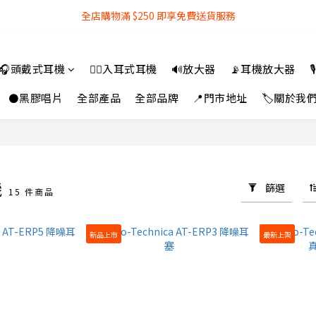
全店購物滿 $250 即享免費送貨服務
全店購物滿 $250 即享免費送貨服務
『銀行轉帳』付款方式 可享額外 3% 折扣回贈
🎧頭戴式耳機
👂🏻入耳式耳機
🔊放大器
📡耳機放大器

全店購物滿 $250 即享免費送貨服務
⚫黑膠唱片
全部產品
全部品牌
📍門市地址
🏷️關於我
機
篩選
15 件商品
新品上市
最新上架