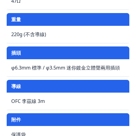
47Ω
重量
220g (不含導線)
插頭
φ6.3mm 標準 / φ3.5mm 迷你鍍金立體聲兩用插頭
導線
OFC 李茲線 3m
附件
保護袋