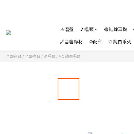
🎶唱盤
🎵唱頭
🔵無線耳機
🔗音響線材
⚙️配件
🤍純白系列
全部商品
/
全部產品
/
🎵唱頭
/
MC 動圈唱頭