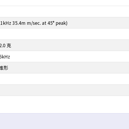
(1kHz 35.4m m/sec. at 45° peak)
 2.0 克
45kHz
錐形