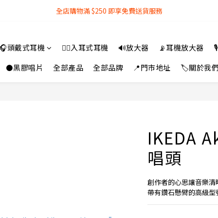
全店購物滿 $250 即享免費送貨服務
全店購物滿 $250 即享免費送貨服務
『銀行轉帳』付款方式 可享額外 3% 折扣回贈
🎧頭戴式耳機
👂🏻入耳式耳機
🔊放大器
📡耳機放大器

全店購物滿 $250 即享免費送貨服務
⚫黑膠唱片
全部產品
全部品牌
📍門市地址
🏷️關於我
IKEDA 
唱頭
創作者的心思讓音樂清
帶有鑽石懸臂的高級型