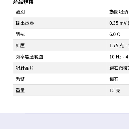
産品規格
類別
動圈唱頭
輸出電壓
0.35 mV 
阻抗
6.0 Ω
針壓
1.75 克 -
頻率響應範圍
10 Hz - 
唱針晶片
鑽石微稜
懸臂
鑽石
重量
15 克