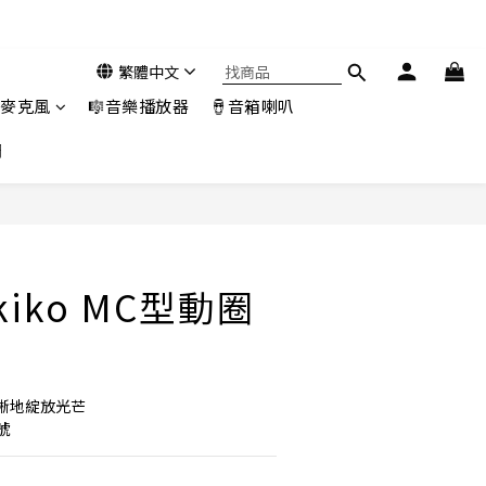
繁體中文
️麥克風
🎼音樂播放器
🪘音箱喇叭
們
Akiko MC型動圈
晰地綻放光芒
號