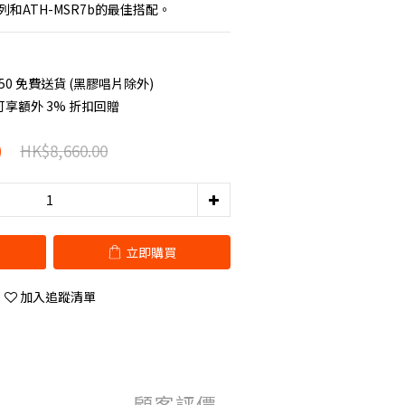
W系列和ATH-MSR7b的最佳搭配。
50 免費送貨 (黑膠唱片除外)
享額外 3% 折扣回贈
0
HK$8,660.00
立即購買
加入追蹤清單
顧客評價