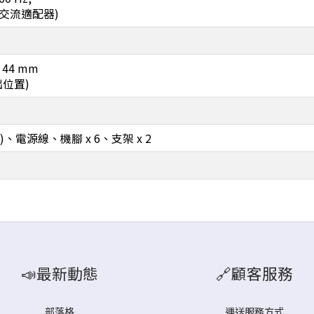
(提供交流適配器)
x 44 mm
突出位置)
m)、電源線、機腳 x 6、支架 x 2
📣最新動態
🔗顧客服務
部落格
運送服務方式