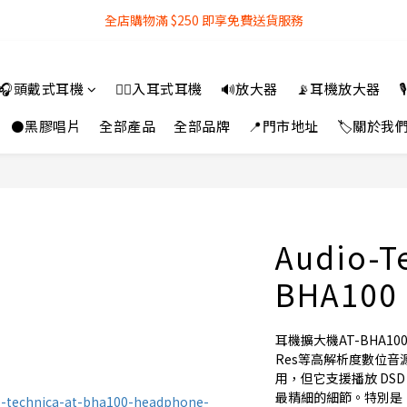
全店購物滿 $250 即享免費送貨服務
全店購物滿 $250 即享免費送貨服務
『銀行轉帳』付款方式 可享額外 3% 折扣回贈
🎧頭戴式耳機
👂🏻入耳式耳機
🔊放大器
📡耳機放大器

全店購物滿 $250 即享免費送貨服務
⚫黑膠唱片
全部產品
全部品牌
📍門市地址
🏷️關於我
Audio-T
BHA10
耳機擴大機AT-BHA10
Res等高解析度數位
用，但它支援播放 DS
最精細的細節。特別是，