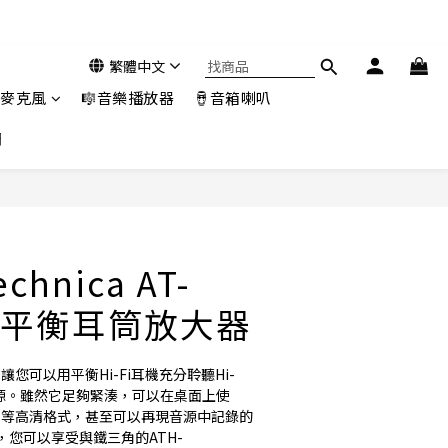
繁體中文
️麥克風
🎼音樂播放器
🪘音箱喇叭
們
立即購買
echnica AT-
0 平衡耳筒放大器
0讓您可以用平衡Hi-Fi耳機充分聆聽Hi-
音源。雖然它足夠緊湊，可以在桌面上使
D 等高清格式，甚至可以再現音源中記錄的
您可以享受與鐵三角的ATH-