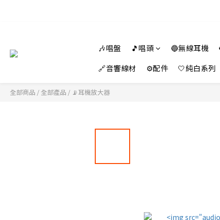
🎶唱盤
🎵唱頭
🔵無線耳機
🔗音響線材
⚙️配件
🤍純白系列
全部商品
/
全部產品
/
📡耳機放大器