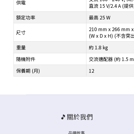
供電
直流 15 V/2.4 A 
額定功率
最高 25 W
210 mm x 266 mm 
尺寸
(W x D x H) (不含
重量
約 1.8 kg
隨機附件
交流適配器 (約 1.5 
保養期 (月)
12
🎵關於我們
品牌故事