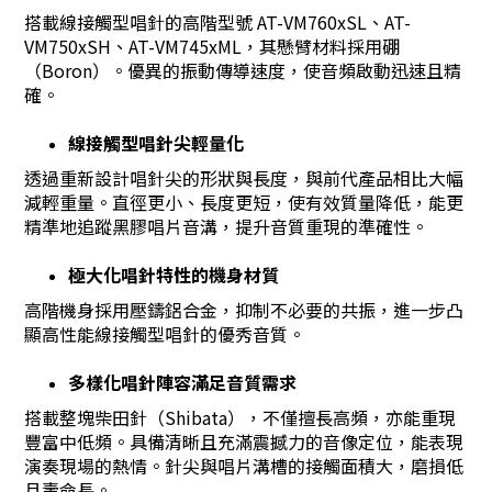
搭載線接觸型唱針的高階型號 AT-VM760xSL、AT-
VM750xSH、AT-VM745xML，其懸臂材料採用硼
（Boron）。優異的振動傳導速度，使音頻啟動迅速且精
確。
線接觸型唱針尖輕量化
透過重新設計唱針尖的形狀與長度，與前代產品相比大幅
減輕重量。直徑更小、長度更短，使有效質量降低，能更
精準地追蹤黑膠唱片音溝，提升音質重現的準確性。
極大化唱針特性的機身材質
高階機身採用壓鑄鋁合金，抑制不必要的共振，進一步凸
顯高性能線接觸型唱針的優秀音質。
多樣化唱針陣容滿足音質需求
搭載整塊柴田針（Shibata），不僅擅長高頻，亦能重現
豐富中低頻。具備清晰且充滿震撼力的音像定位，能表現
演奏現場的熱情。針尖與唱片溝槽的接觸面積大，磨損低
且壽命長。