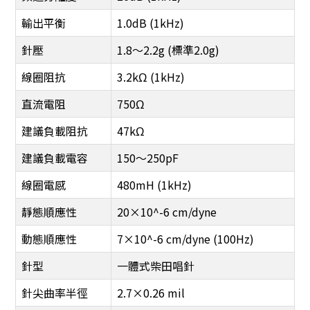
輸出平衡
1.0dB (1kHz)
針壓
1.8～2.2g (標準2.0g)
線圈阻抗
3.2kΩ (1kHz)
直流電阻
750Ω
建議負載阻抗
47kΩ
建議負載電容
150〜250pF
線圈電感
480mH (1kHz)
靜態順應性
20×10^-6 cm/dyne
動態順應性
7×10^-6 cm/dyne (100Hz)
針型
一體式柴田唱針
針尖曲率半徑
2.7×0.26 mil