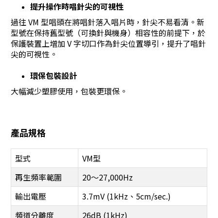
提升操作時唱針尖的可視性
過往 VM 型唱頭在將唱針落入唱片時，針尖不易看清。新
型號在保持舊型號（可換針與機身）相容性的前提下，於
保護裝置上增加 V 字切口作為針尖位置導引，提升了唱針
尖的可視性。
環保包裝設計
大幅減少塑膠使用，包裝更環保。
產品規格
型式
VM型
再生頻率範圍
20～27,000Hz
輸出電壓
3.7mV (1kHz、5cm/sec.)
頻道分離度
26dB (1kHz)