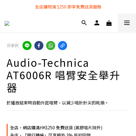
全店購物滿 $250 即享免費送貨服務
全店購物滿 $250 即享免費送貨服務
『銀行轉帳』付款方式 可享額外 3% 折扣回贈
全店購物滿 $250 即享免費送貨服務
分享到
Audio-Technica
AT6006R 唱臂安全舉升
器
於播放結束時自動升起唱臂，以減少唱針針尖的耗損。
全店，網店購滿HK$250 免費送貨 (黑膠唱片除外)
全店，『銀行轉帳』可享額外 3% 折扣回贈