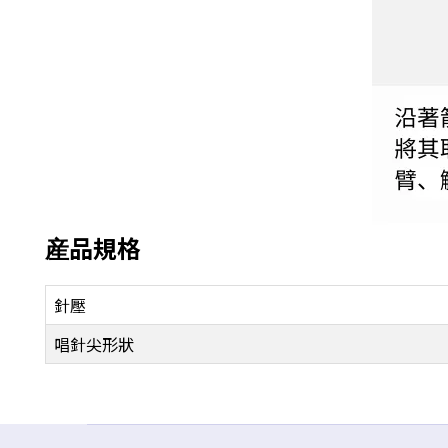
産品規格
針壓
唱針尖形狀