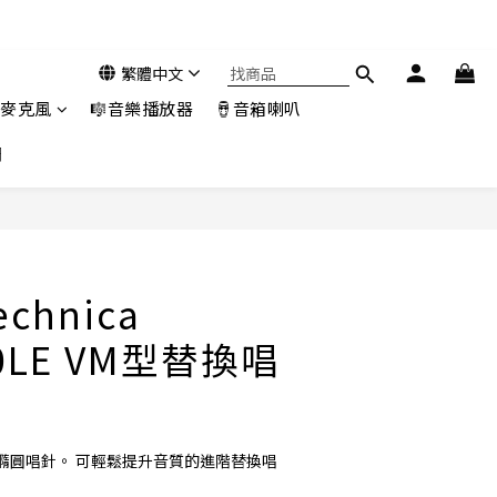
繁體中文
️麥克風
🎼音樂播放器
🪘音箱喇叭
們
立即購買
echnica
00LE VM型替換唱
橢圓唱針。 可輕鬆提升音質的進階替換唱