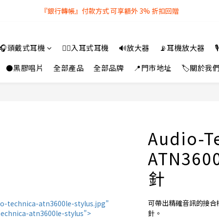
『銀行轉帳』付款方式 可享額外 3% 折扣回贈
全店購物滿 $250 即享免費送貨服務
全店購物滿 $250 即享免費送貨服務
🎧頭戴式耳機
👂🏻入耳式耳機
🔊放大器
📡耳機放大器

⚫黑膠唱片
全部產品
全部品牌
📍門市地址
🏷️關於我
Audio-T
ATN36
針
可帶出精確音訊的接合
針。