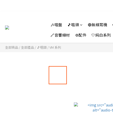
🎶唱盤
🎵唱頭
🔵無線耳機
🔗音響線材
⚙️配件
🤍純白系列
全部商品
/
全部產品
/
🎵唱頭
/
VM 系列