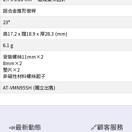
鋁合金錐形管桿
23°
高17.2 x 闊18.9 x 厚28.3 (mm)
6.1 g
安裝螺絲11mm×2
8mm×2
墊片×2
非磁性材料螺絲起子
AT-VMN95SH (獨立出售)
📣最新動態
🔗顧客服務