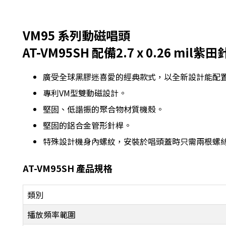
VM95 系列動磁唱頭
AT-VM95SH 配備2.7 x 0.26 
廣受全球黑膠迷喜愛的經典款式，以全新設計能配
專利VM型雙動磁設計。
堅固、低諧振的聚合物材質機殼。
堅固的鋁合金管形針桿。
特殊設計機身內螺紋，安裝於唱頭蓋時只需兩根螺
AT-VM95SH
產品規格
類別
播放頻率範圍