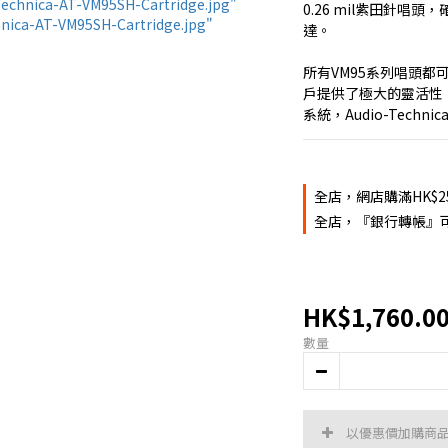
0.26 mil紫田針唱
達。
所有VM95系列唱頭都可
戶提供了極大的靈活性
系統，Audio-Tec
全店，網店購滿HK$2
全店，『銀行轉帳』可
HK$1,760.0
數量
以優惠價加購商