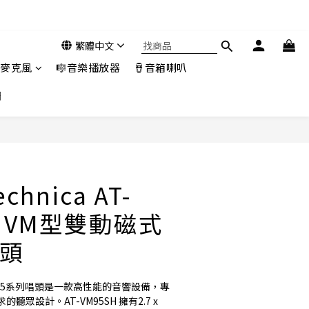
繁體中文
️麥克風
🎼音樂播放器
🪘音箱喇叭
們
立即購買
echnica AT-
H VM型雙動磁式
頭
a的VM95系列唱頭是一款高性能的音響設備，專
眾設計。AT-VM95SH 擁有2.7 x 