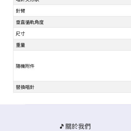
針臂
垂直循軌角度
尺寸
重量
隨機附件
替換唱針
🎵關於我們