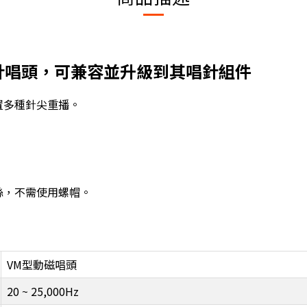
mil紫田針唱頭，可兼容並升級到其唱針組件
置多種針尖重播。
絲，不需使用螺帽。
VM型動磁唱頭
20 ~ 25,000Hz