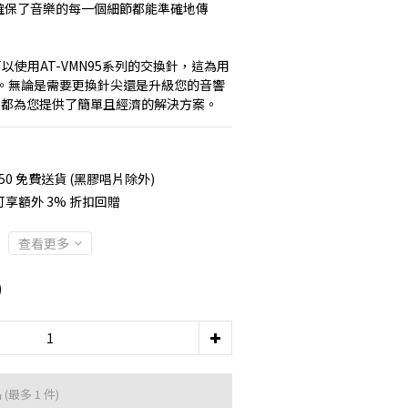
頭，確保了音樂的每一個細節都能準確地傳
以使用AT-VMN95系列的交換針，這為用
。無論是需要更換針尖還是升級您的音響
hnica都為您提供了簡單且經濟的解決方案。
50 免費送貨 (黑膠唱片除外)
享額外 3% 折扣回贈
查看更多
0
品
(最多 1 件)