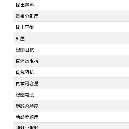
輸出電壓
聲道分離度
輸出平衡
針壓
線圈阻抗
直流電阻抗
負載阻抗
負載電容量
線圈電感
靜態柔順度
動態柔順度
唱針尖形狀