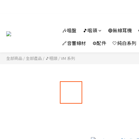
🎶唱盤
🎵唱頭
🔵無線耳機
🔗音響線材
⚙️配件
🤍純白系列
全部商品
/
全部產品
/
🎵唱頭
/
VM 系列