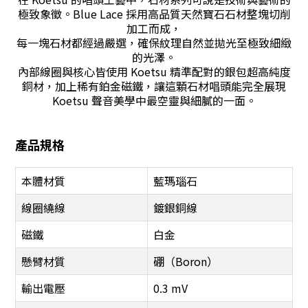
極致象徵。Blue Lace 採用高品質天然寶石石材整塊切削
加工而成，
每一塊石材都經過嚴選，確保紋理自然並拋光至極致細緻
的光澤。
內部線圈與核心皆使用 Koetsu 精準配對的銀包超高純度
銅材，加上稀有鉑金磁鐵，讓這顆石材唱頭能完全展現
Koetsu 聲音美學中最空靈與細膩的一面。
產品規格
本體材質
藍瑪瑙石
線圈繞線
鍍銀銅線
磁鐵
白金
懸臂材質
硼（Boron）
輸出電壓
0.3 mV